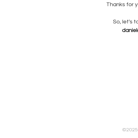
Thanks for y
So, let's t
danie
©2025 